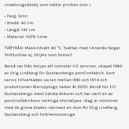
inredningsdetalj som sätter pricken över i.
• Färg: Grön
• Bredd: 40 cm
• Längd: 145 cm
• Material: 100% linne
TVÄTTRÅD:
Maskintvätt 40 °C.
Tvättas med liknande färger.
Torktumlas ej.
Stryks som bomull.
Berså var från början ett mönster till serviser, skapat 1960
av Stig Lindberg för Gustavsbergs porslinsfabrik. Som
servis tillverkades serien mellan 1961 och 1974 och
produktionen återupptogs sedan år 2005. Berså hör till
Gustavsbergs mest kända dekorer och har varit en av
porslinsfabrikens verkliga storsäljare. Idag är mönstret
med de gröna bladen närmast en ikon för Stig Lindberg,
Gustavsberg och Folkhemssverige.