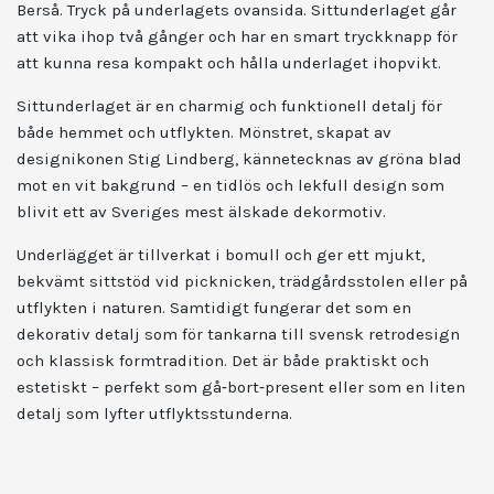
Berså. Tryck på underlagets ovansida. Sittunderlaget går
att vika ihop två gånger och har en smart tryckknapp för
att kunna resa kompakt och hålla underlaget ihopvikt.
Sittunderlaget är en charmig och funktionell detalj för
både hemmet och utflykten. Mönstret, skapat av
designikonen Stig Lindberg, kännetecknas av gröna blad
mot en vit bakgrund – en tidlös och lekfull design som
blivit ett av Sveriges mest älskade dekormotiv.
Underlägget är tillverkat i bomull och ger ett mjukt,
bekvämt sittstöd vid picknicken, trädgårdsstolen eller på
utflykten i naturen. Samtidigt fungerar det som en
dekorativ detalj som för tankarna till svensk retrodesign
och klassisk formtradition. Det är både praktiskt och
estetiskt – perfekt som gå‑bort‑present eller som en liten
detalj som lyfter utflyktsstunderna.