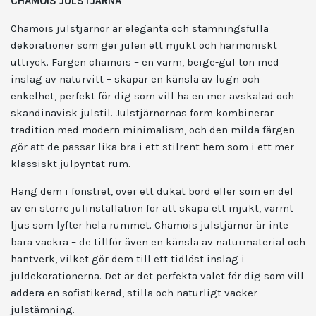
CHAMOIS JULSTJÄRNA
Chamois julstjärnor är eleganta och stämningsfulla
dekorationer som ger julen ett mjukt och harmoniskt
uttryck. Färgen chamois – en varm, beige-gul ton med
inslag av naturvitt – skapar en känsla av lugn och
enkelhet, perfekt för dig som vill ha en mer avskalad och
skandinavisk julstil. Julstjärnornas form kombinerar
tradition med modern minimalism, och den milda färgen
gör att de passar lika bra i ett stilrent hem som i ett mer
klassiskt julpyntat rum.
Häng dem i fönstret, över ett dukat bord eller som en del
av en större julinstallation för att skapa ett mjukt, varmt
ljus som lyfter hela rummet. Chamois julstjärnor är inte
bara vackra – de tillför även en känsla av naturmaterial och
hantverk, vilket gör dem till ett tidlöst inslag i
juldekorationerna. Det är det perfekta valet för dig som vill
addera en sofistikerad, stilla och naturligt vacker
julstämning.