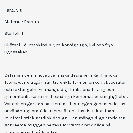
Färg: Vit
Material: Porslin
Storlek: 1 l
Skötsel: Tål maskindisk, mikorvågsugn, kyl och frys.
Ugnssäker.
Delarna i den innovativa finska designern Kaj Francks
Teema-serie utgår från tre enkla former: cirkeln, kvadraten
och rektangeln. En mångsidig, funktionell, tålig och
genomtänkt serie med oändliga kombinationsmöjligheter.
Var och en gör den här serien till sin egen genom valet av
användningsområde. Teema är en klassisk ikon inom
minimalistisk nordisk design. Den mångsidiga storleken
gör Teema-muggen perfekt för varm dryck både på
morgonen och på kvällen.