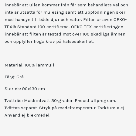
innebär att ullen kommer från får som behandlats väl och
inte är utsatta för mulesing samt att uppfödningen sker
med hänsyn till både djur och natur. Filten är även OEKO-
TEX® Standard 100-certifierad. OEKO-TEX-certifieringen
innebär att filten är testad mot över 100 skadliga ämnen
och uppfyller höga krav på hälsosäkerhet.
Material:
100% lammull
Färg:
Grå
Storlek:
90x130 cm
Tvättråd:
Maskintvätt 30-grader. Endast ullprogram.
Tvättas separat. Stryk på medeltemperatur. Torktumla ej.
Använd ej blekmedel.