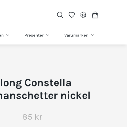
en
Presenter
Varumärken
long Constella
manschetter nickel
85 kr