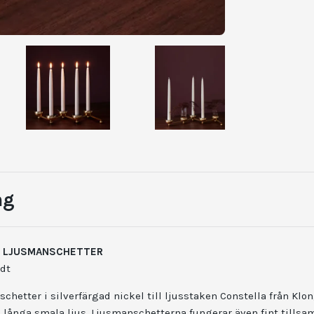
ng
A LJUSMANSCHETTER
ldt
hetter i silverfärgad nickel till ljusstaken Constella från Klon
långa smala ljus. Ljusmanschetterna fungerar även fint till