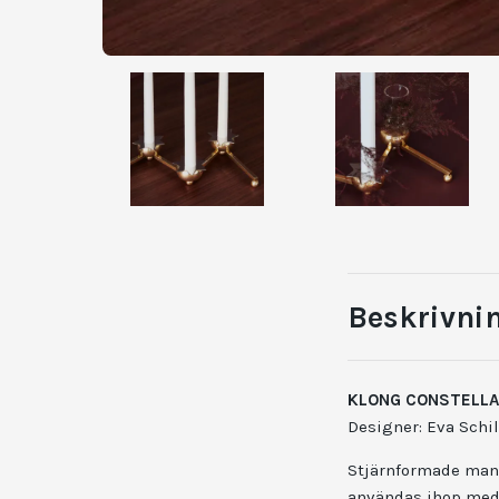
Beskrivni
KLONG CONSTELL
Designer: Eva Schi
Stjärnformade mansc
användas ihop med 