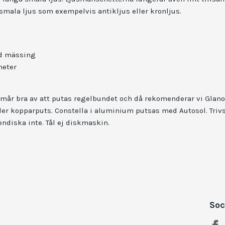
smala ljus som exempelvis antikljus eller kronljus.
ad mässing
ameter
mår bra av att putas regelbundet och då rekomenderar vi Glanol
ler kopparputs. Constella i aluminium putsas med Autosol. Trivs
ndiska inte. Tål ej diskmaskin.
Soc