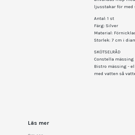
ljusstakar för med 
Antal: 1 st
Färg: Silver
Material: Förnickl
Storlek: 7 cm i di
SKÖTSELRÅD
Constella mässing 
Bistro mässing - el
med vatten så vatte
Läs mer