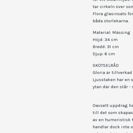
tar cirkeln över s
Flora glasinsats fö
båda storlekarna.
Material: Mässing
Höjd: 34 cm
Bredd: 31 cm
Djup: 6 cm
SKÖTSELRÅD
Gloria är tillverk
Ljusstaken har en s
ytan där den står - 
Oavsett uppdrag ha
till det som skapa
av en humoristisk 
handlar dock inte o