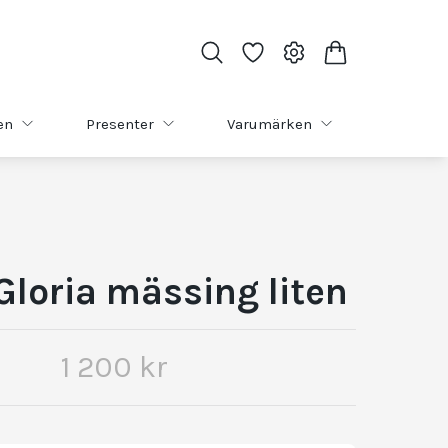
en
Presenter
Varumärken
Gloria mässing liten
1 200 kr