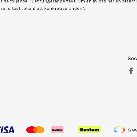
r de följande: ”Det fungerar perfekt. Om en av oss har en bisarr 
re (oftast Johan) att konkretisera idén”.
Soc