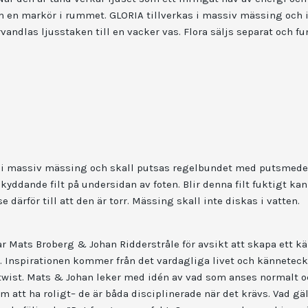
om en markör i rummet. GLORIA tillverkas i massiv mässing och i
rvandlas ljusstaken till en vacker vas. Flora säljs separat och fu
ad i massiv mässing och skall putsas regelbundet med putsmede
kyddande filt på undersidan av foten. Blir denna filt fuktigt ka
se därför till att den är torr. Mässing skall inte diskas i vatten.
r Mats Broberg & Johan Ridderstråle för avsikt att skapa ett 
s. Inspirationen kommer från det vardagliga livet och känneteck
twist. Mats & Johan leker med idén av vad som anses normalt oc
m att ha roligt– de är båda disciplinerade när det krävs. Vad gä