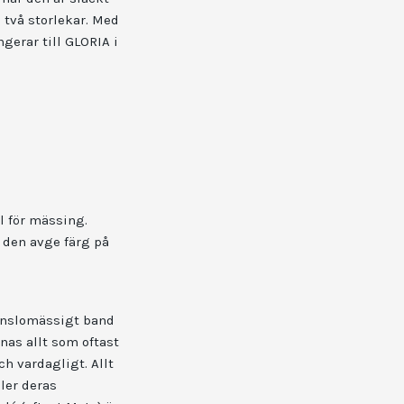
 två storlekar. Med
ngerar till GLORIA i
l för mässing.
n den avge färg på
känslomässigt band
nas allt som oftast
h vardagligt. Allt
ller deras