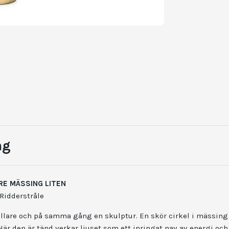
ng
RE MÄSSING LITEN
Ridderstråle
ållare och på samma gång en skulptur. En skör cirkel i mässin
. När den är tänd verkar ljuset som ett inringat nav av energi och