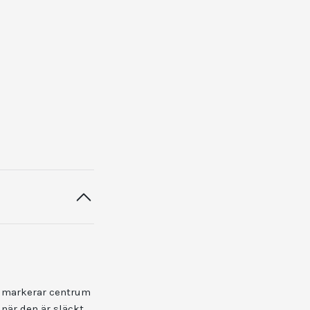
g markerar centrum
 när den är släckt