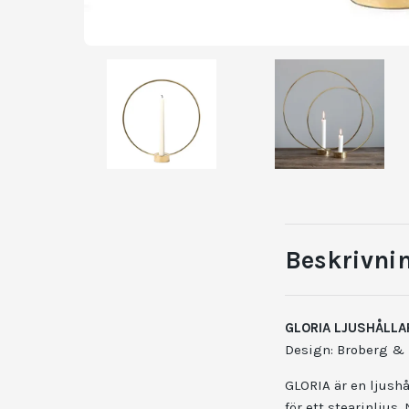
Beskrivni
GLORIA LJUSHÅLLA
Design: Broberg & 
GLORIA är en ljush
för ett stearinljus