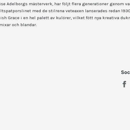
se Adelborgs mästerverk, har följt flera generationer genom va
ältspatporslinet med de stilrena veteaxen lanserades redan 1930, 
h Grace i en hel palett av kulörer, vilket fött nya kreativa du
mixar och blandar.
Soc