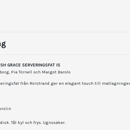
ng
SH GRACE SERVERINGSFAT IS
org, Pia Törnell och Margot Barolo
ringsfat från Rörstrand ger en elegant touch till matlagningen
orslin
isk. Tål kyl och frys.
Ugnssäker.