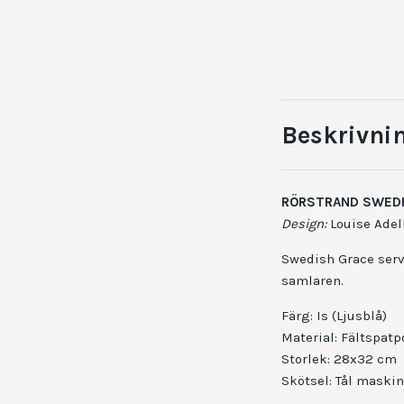
Beskrivni
RÖRSTRAND SWEDI
Design:
Louise Adelb
Swedish Grace serve
samlaren.
Färg: Is (Ljusblå)
Material: Fältspatp
Storlek: 28x32 cm
Skötsel: Tål maskind