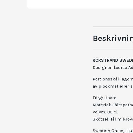
Beskrivni
RÖRSTRAND SWEDI
Designer: Louise Ad
Portionsskål lagom 
av plockmat eller 
Färg: Havre
Material: Fältspatp
Volym: 30 cl
Skötsel: Tål mikrov
Swedish Grace, Loui