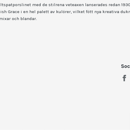
ältspatporslinet med de stilrena veteaxen lanserades redan 1930, 
h Grace i en hel palett av kulörer, vilket fött nya kreativa du
mixar och blandar.
Soc