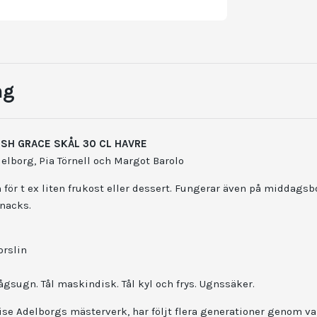
ng
SH GRACE SKÅL 30 CL HAVRE
elborg, Pia Törnell och Margot Barolo
för t ex liten frukost eller dessert. Fungerar även på middagsb
snacks.
orslin
ågsugn. Tål maskindisk. Tål kyl och frys.
Ugnssäker.
se Adelborgs mästerverk, har följt flera generationer genom va