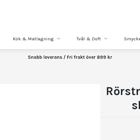
Kök & Matlagning
Tvål & Doft
Smyck
Snabb leverans / Fri frakt över 899 kr
Rörst
s