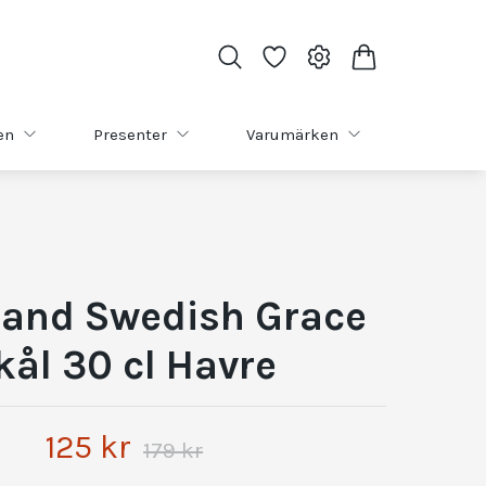
en
Presenter
Varumärken
rand Swedish Grace
kål 30 cl Havre
125 kr
179 kr