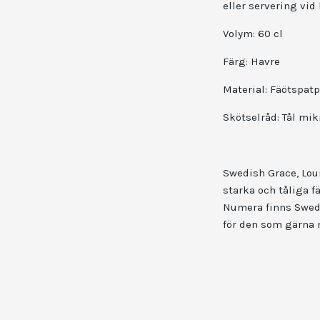
eller servering vid
Volym: 60 cl
Färg: Havre
Material: Fäötspatp
Skötselråd: Tål mi
Swedish Grace, Loui
starka och tåliga f
Numera finns Swedis
för den som gärna 