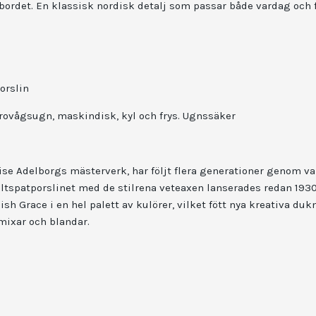
 bordet. En klassisk nordisk detalj som passar både vardag och f
orslin
krovågsugn, maskindisk, kyl och frys. Ugnssäker
se Adelborgs mästerverk, har följt flera generationer genom va
ältspatporslinet med de stilrena veteaxen lanserades redan 1930, 
h Grace i en hel palett av kulörer, vilket fött nya kreativa du
mixar och blandar.