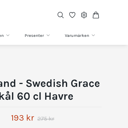
en
Presenter
Varumärken
and - Swedish Grace
kål 60 cl Havre
193 kr
275 kr