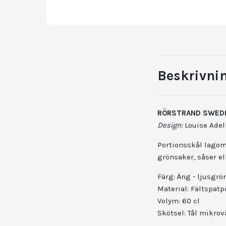
Beskrivni
RÖRSTRAND SWEDI
Design:
Louise Adelb
Portionsskål lagom 
grönsaker, såser ell
Färg: Äng - ljusgrö
Material: Fältspatp
Volym: 60 cl
Skötsel: Tål mikrov