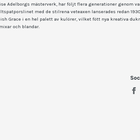
se Adelborgs mästerverk, har följt flera generationer genom va
ältspatporslinet med de stilrena veteaxen lanserades redan 1930, 
h Grace i en hel palett av kulörer, vilket fött nya kreativa du
mixar och blandar.
Soc