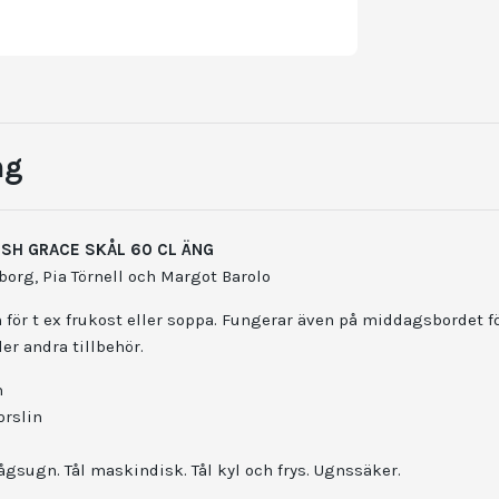
ng
SH GRACE SKÅL 60 CL ÄNG
org, Pia Törnell och Margot Barolo
för t ex frukost eller soppa. Fungerar även på middagsbordet f
er andra tillbehör.
n
orslin
ågsugn. Tål maskindisk. Tål kyl och frys.
Ugnssäker.