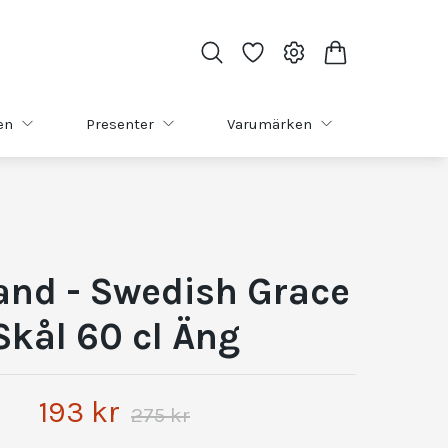
en
Presenter
Varumärken
and - Swedish Grace
Skål 60 cl Äng
193 kr
275 kr