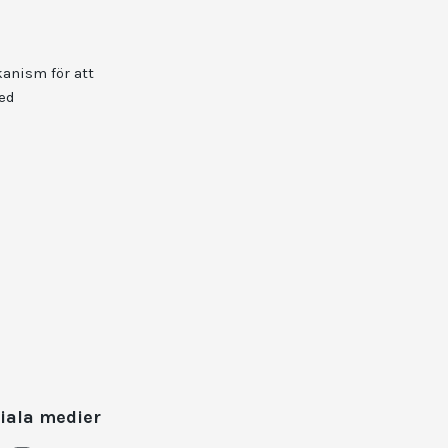
kanism för att
ed
iala medier