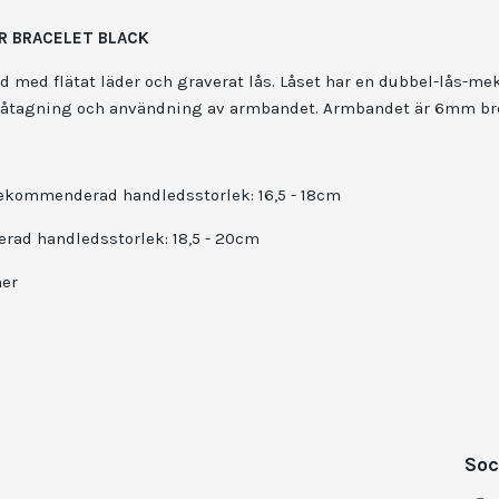
R BRACELET BLACK
d med flätat läder och graverat lås. Låset har en dubbel-lås-me
 påtagning och användning av armbandet. Armbandet är 6mm br
ekommenderad handledsstorlek: 16,5 - 18cm
ad handledsstorlek: 18,5 - 20cm
her
Soc