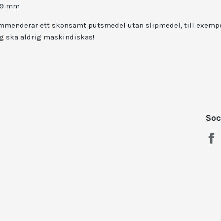
39 mm
ommenderar ett skonsamt putsmedel utan slipmedel, till exemp
g ska aldrig maskindiskas!
Soc