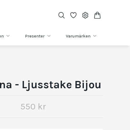
en
Presenter
Varumärken
na - Ljusstake Bijou
550 kr