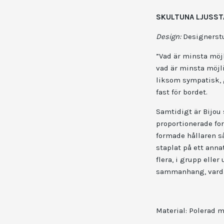
SKULTUNA LJUSST
Design:
Designerstu
”Vad är minsta möjl
vad är minsta möjli
liksom sympatisk, g
fast för bordet.
Samtidigt är Bijou 
proportionerade for
formade hållaren s
staplat på ett anna
flera, i grupp eller
sammanhang, varda
Material: Polerad 