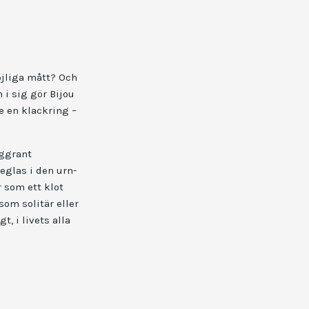
öjliga mått? Och
 i sig gör Bijou
e en klackring –
oggrant
eglas i den urn-
 som ett klot
som solitär eller
t, i livets alla