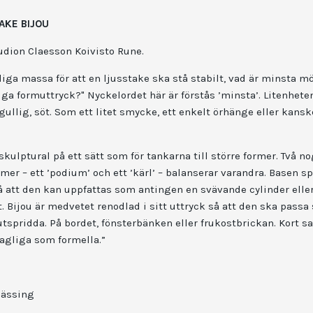
AKE BIJOU
dion Claesson Koivisto Rune.
iga massa för att en ljusstake ska stå stabilt, vad är minsta m
ga formuttryck?" Nyckelordet här är förstås ’minsta’. Litenheten
ullig, söt. Som ett litet smycke, ett enkelt örhänge eller kansk
skulptural på ett sätt som för tankarna till större former. Två n
mer – ett ’podium’ och ett ’kärl’ – balanserar varandra. Basen sp
å att den kan uppfattas som antingen en svävande cylinder eller
t. Bijou är medvetet renodlad i sitt uttryck så att den ska passa 
 utspridda. På bordet, fönsterbänken eller frukostbrickan. Kort sag
gliga som formella.”
mässing