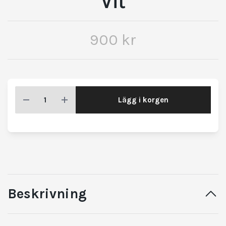
Vit
900 kr
Lägg i korgen
Beskrivning