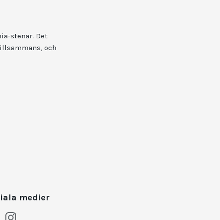
ia-stenar. Det
 tillsammans, och
iala medier