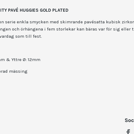
ITY PAVÉ HUGGIES GOLD PLATED
 en serie enkla smycken med skimrande pavésatta kubisk zirkon
ngen och örhängena i fem storlekar kan bäras var för sig eller
 vardag som till fest.
5mm & Yttre Ø: 12mm
terad mässing
Soc