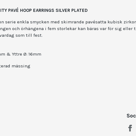
ITY PAVÉ HOOP EARRINGS SILVER PLATED
 en serie enkla smycken med skimrande pavésatta kubisk zirkon
ngen och örhängena i fem storlekar kan bäras var för sig eller
 vardag som till fest.
9mm & Yttre Ø: 16mm
äterad mässing
Soc