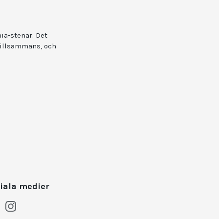
ia-stenar. Det
 tillsammans, och
iala medier